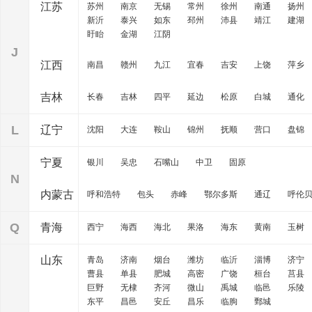
江苏
苏州
南京
无锡
常州
徐州
南通
扬州
新沂
泰兴
如东
邳州
沛县
靖江
建湖
盱眙
金湖
江阴
J
江西
南昌
赣州
九江
宜春
吉安
上饶
萍乡
吉林
长春
吉林
四平
延边
松原
白城
通化
L
辽宁
沈阳
大连
鞍山
锦州
抚顺
营口
盘锦
宁夏
银川
吴忠
石嘴山
中卫
固原
N
内蒙古
呼和浩特
包头
赤峰
鄂尔多斯
通辽
呼伦
Q
青海
西宁
海西
海北
果洛
海东
黄南
玉树
山东
青岛
济南
烟台
潍坊
临沂
淄博
济宁
曹县
单县
肥城
高密
广饶
桓台
莒县
巨野
无棣
齐河
微山
禹城
临邑
乐陵
东平
昌邑
安丘
昌乐
临朐
鄄城