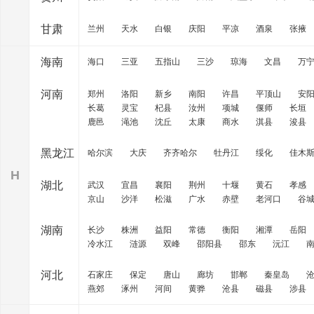
甘肃
兰州
天水
白银
庆阳
平凉
酒泉
张掖
海南
海口
三亚
五指山
三沙
琼海
文昌
万
河南
郑州
洛阳
新乡
南阳
许昌
平顶山
安
长葛
灵宝
杞县
汝州
项城
偃师
长垣
鹿邑
渑池
沈丘
太康
商水
淇县
浚县
黑龙江
哈尔滨
大庆
齐齐哈尔
牡丹江
绥化
佳木
H
湖北
武汉
宜昌
襄阳
荆州
十堰
黄石
孝感
京山
沙洋
松滋
广水
赤壁
老河口
谷
湖南
长沙
株洲
益阳
常德
衡阳
湘潭
岳阳
冷水江
涟源
双峰
邵阳县
邵东
沅江
河北
石家庄
保定
唐山
廊坊
邯郸
秦皇岛
燕郊
涿州
河间
黄骅
沧县
磁县
涉县