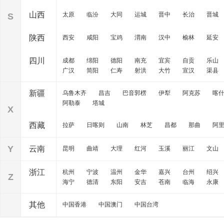
山西
太原
临汾
大同
运城
晋中
长治
晋城
S
陕西
西安
咸阳
宝鸡
渭南
汉中
榆林
延安
四川
成都
绵阳
德阳
南充
宜宾
自贡
乐山
广汉
简阳
仁寿
射洪
大竹
宣汉
渠县
新疆
乌鲁木齐
昌吉
巴音郭楞
伊犁
阿克苏
喀
阿勒泰
塔城
X
西藏
拉萨
日喀则
山南
林芝
昌都
那曲
阿
Y
云南
昆明
曲靖
大理
红河
玉溪
丽江
文山
浙江
杭州
宁波
温州
金华
嘉兴
台州
绍兴
Z
海宁
德清
东阳
安吉
苍南
临海
永康
其他
中国香港
中国澳门
中国台湾