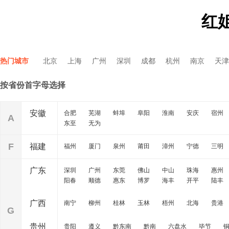
红
热门城市
北京
上海
广州
深圳
成都
杭州
南京
天津
按省份首字母选择
安徽
合肥
芜湖
蚌埠
阜阳
淮南
安庆
宿州
A
东至
无为
F
福建
福州
厦门
泉州
莆田
漳州
宁德
三明
广东
深圳
广州
东莞
佛山
中山
珠海
惠州
阳春
顺德
惠东
博罗
海丰
开平
陆丰
广西
南宁
柳州
桂林
玉林
梧州
北海
贵港
G
贵州
贵阳
遵义
黔东南
黔南
六盘水
毕节