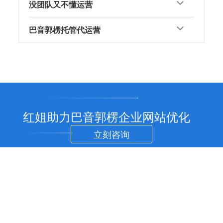
没团队又不懂运营
巴音郭楞托管代运营
红姐助力巴音郭楞企业网站优化
立刻咨询
巴音郭楞SEO
巴音郭楞网站
巴音郭楞APP
关于红姐
巴音郭楞小程
优化
制作
开发
序开发
公司概况
整站优化
企业网站制作
IOS软件开发
微信定制开发
SEO优化