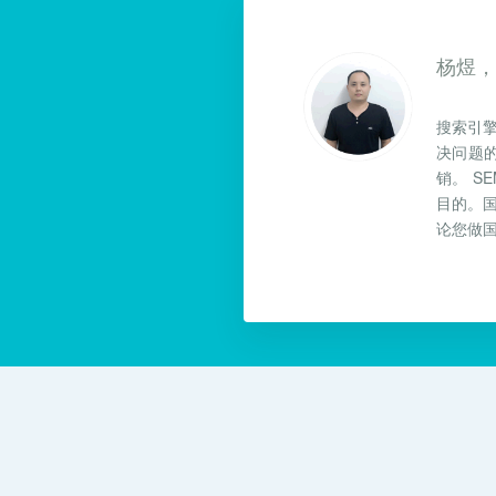
杨煜
搜索引
决问题
销。 
目的。
论您做