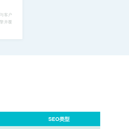
量与客户
擎并覆
SEO类型