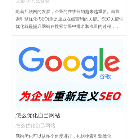
关键字怎么优化
随着互联网的发展，企业的在线营销越来越重要。而搜
索引擎优化(SEO)则是企业在线营销的关键。SEO关键词
优化就是提升网站在搜索结果中排名和流量的过程，有
助于增加网站的曝光度和潜在客户。关键字优化是SEO
中的重要环节，可以通过以下几个步骤进行：1，关键词
研究：利用关键词工具进行深入研究，选择与网站主题
相关、搜索量大且竞争度适中的关键词。同时，考虑长
尾关键词，以吸引更精准的流量。2，关键词布局：在网
站的标题、元描述、正文、图片标签等位置合理使用关
键词，但要避免过度堆砌，保持内容的自然流畅。3，内
容优化：围绕关键词创作高质量、原创的内容，确保内
容与关键词紧密相关，同时满足用户需求。4，定期更
新：根据关键词的热度和用户搜索习惯的变化，定期更
新网站内容，保持关键词的时效性和相关性。5，监控与
怎么优化自己网站
调整：使用SEO工具监控关键词排名变化，根据数据反
馈及时调整优化策略，以持续提升网站在搜索引擎中的
怎么优化自己网站
排名。
网站优化可以从多个角度进行，包括搜索引擎优化