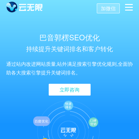
加微信
首页
巴音郭楞SEO优化
营销推广
持续提升关键词排名和客户转化
数字化营销
数字化建设
SEO优化
通过站内改进网站质量,站外满足搜索引擎优化规则,全面协
助各大搜索引擎提升关键词排名。
SEO技术
新媒体营销
网站建设
关键词SEO排名
立即咨询
关于我们
网站优化
公众号开发
百度SEO诊断
搜索引擎优化
AI获客系统
托管代运营
小程序开发
网站优化方案
SEO服务报价
关于我们
舆情监控
APP开发