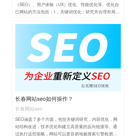
（SEO）、用户体验（UX）优化、性能优化等。优化自
己网站的方法包括：1，关键词优化：研究并合理布局关
键词，确保它们与网站内容紧密相关，并有助于提高搜
索引擎排名。2，内容质量提升：创建高质量、原创的内
容，定期更新，以满足用户需求并提升网站权威性。3，
网站结构优化：确保网站结构清晰、易于导航，使用合
理的URL和内部链接策略。4，技术优化：压缩文件、优
化图片、使用CDN等技术手段提升网站加载速度。5，用
户体验改进：优化网站的布局、色彩、字体等设计元
素，确保用户能够轻松找到所需信息并享受良好的浏览
体验。6，外部链接建设：积极寻求与其他高质量网站的
链接机会，提升网站的权威性和可信度。7，数据分析与
调整：定期分析网站数据，了解用户行为和搜索引擎表
长春网站seo如何操作？
现，根据数据结果调整优化策略。
长春网站seo
SEO涵盖了多个方面，包括关键词研究，内容优化，网
站结构改进，技术优化和建立高质量的反向链接等。通
过执行这些策略，网站可以更容易地被搜索引擎检测