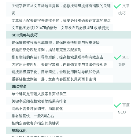
关键字设置从文章标题里提炼，必修按词组提炼有指数的关键
文章
词
技巧
文章摘匹配关键字并统揽全局，摘要必须准确表达文章的观点
文章配图必须121x75的倍数，文章发布后必做URL收录提交
SEO策略与技巧
确保链接被收录形成快照，确保网页快照参与权重评级
标题用部分匹配原则，描述用完整匹配原则
排名靠前的内链引导靠后的，提高搜索展现率和有效点击
SEO
内容用完整匹配、关键字加粗，内链锚文本与导出链接相关
策略
链接层级扁平化、目录简短，合理使用网站导航和分类
重要链接放到第一屏，文案内容匹配长尾词而非主词
SEO排名
单个键词是否进入搜索首页或前三
关键字必须在搜索引擎结果有排名
百度
网站不需要过多调整、局部优化
SEO
排名速度快、一般2周左右
按约定验收客户指定的关键词
整站优化