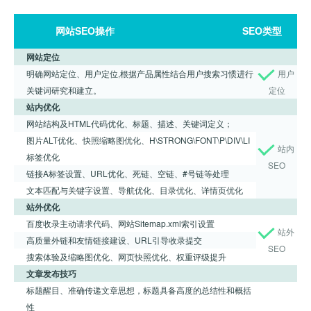
网站SEO操作
SEO类型
网站定位
明确网站定位、用户定位,根据产品属性结合用户搜索习惯进行
用户
关键词研究和建立。
定位
站内优化
网站结构及HTML代码优化、标题、描述、关键词定义；
图片ALT优化、快照缩略图优化、H\STRONG\FONT\P\DIV\LI
站内
标签优化
SEO
链接A标签设置、URL优化、死链、空链、#号链等处理
文本匹配与关键字设置、导航优化、目录优化、详情页优化
站外优化
百度收录主动请求代码、网站Sitemap.xml索引设置
站外
高质量外链和友情链接建设、URL引导收录提交
SEO
搜索体验及缩略图优化、网页快照优化、权重评级提升
文章发布技巧
标题醒目、准确传递文章思想，标题具备高度的总结性和概括
性